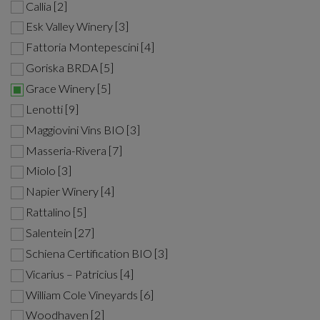
Callia [2]
Esk Valley Winery [3]
Fattoria Montepescini [4]
Goriska BRDA [5]
Grace Winery [5]
Lenotti [9]
Maggiovini Vins BIO [3]
Masseria-Rivera [7]
Miolo [3]
Napier Winery [4]
Rattalino [5]
Salentein [27]
Schiena Certification BIO [3]
Vicarius – Patricius [4]
William Cole Vineyards [6]
Woodhaven [2]