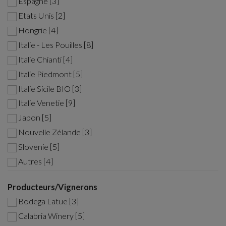
Espagne [3]
Etats Unis [2]
Hongrie [4]
Italie - Les Pouilles [8]
Italie Chianti [4]
Italie Piedmont [5]
Italie Sicile BIO [3]
Italie Venetie [9]
Japon [5]
Nouvelle Zélande [3]
Slovenie [5]
Autres [4]
Producteurs/Vignerons
Bodega Latue [3]
Calabria Winery [5]