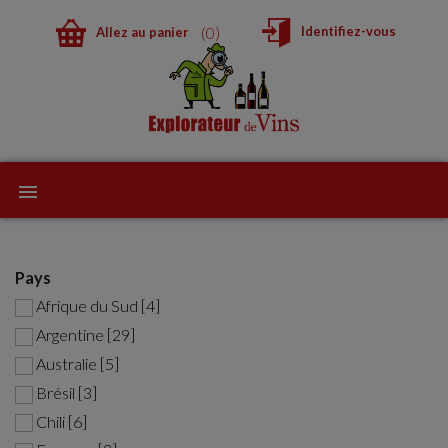
0
Identifiez-vous
Allez au panier
Pays
Afrique du Sud [4]
Argentine [29]
Australie [5]
Brésil [3]
Chili [6]