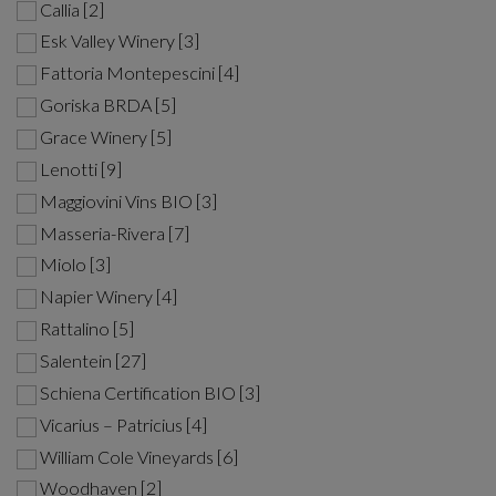
Callia [2]
Esk Valley Winery [3]
Fattoria Montepescini [4]
Goriska BRDA [5]
Grace Winery [5]
Lenotti [9]
Maggiovini Vins BIO [3]
Masseria-Rivera [7]
Miolo [3]
Napier Winery [4]
Rattalino [5]
Salentein [27]
Schiena Certification BIO [3]
Vicarius – Patricius [4]
William Cole Vineyards [6]
Woodhaven [2]