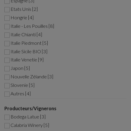
Espagne [3]
Etats Unis [2]
Hongrie [4]
Italie - Les Pouilles [8]
Italie Chianti [4]
Italie Piedmont [5]
Italie Sicile BIO [3]
Italie Venetie [9]
Japon [5]
Nouvelle Zélande [3]
Slovenie [5]
Autres [4]
Producteurs/Vignerons
Bodega Latue [3]
Calabria Winery [5]