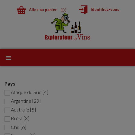
0
Identifiez-vous
Allez au panier
Pays
Afrique du Sud [4]
Argentine [29]
Australie [5]
Brésil [3]
Chili [6]