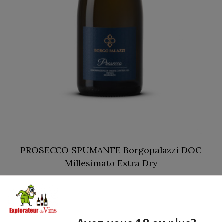
PROSECCO SPUMANTE Borgopalazzi DOC
Millesimato Extra Dry
Veneto TERRE DIRAI
13,88 €
AJOUTER AU PANIER