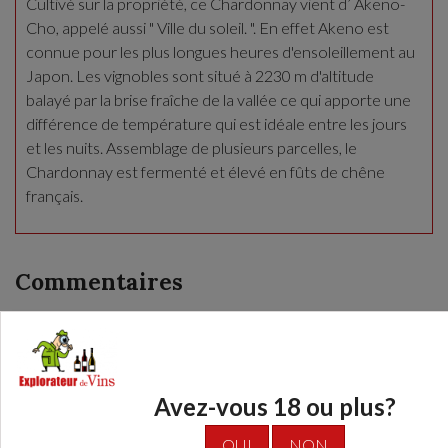
Cultivé sur la propriété, ce Chardonnay vient d’ Akeno-
Cho, appelé aussi " Ville du soleil. ". En effet Akeno est
connue pour les plus longues heures d'ensoleillement au
Japon. Les vignobles sont situé à 2230 m d'altitude
balayé par la brise fraîche de la vallée ce qui apporte une
différence de température qui est idéale entre les jours
et les nuits. Assemblage de plusieurs parcelles, le
Chardonnay est fermenté et élevé en fûts de chêne
français.
Commentaires
NOTE MOYENNE:
Soyer le premier à laisser un commentaire
Avez-vous 18 ou plus?
Sujet
OUI
NON