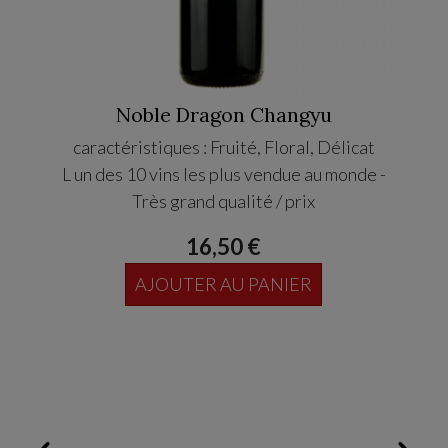
Piz
Noble Dragon Changyu
caractéristiques : Fruité, Floral, Délicat
L un des 10 vins les plus vendue au monde -
PIZZO
Très grand qualité / prix
16,50 €
AJOUTER AU PANIER