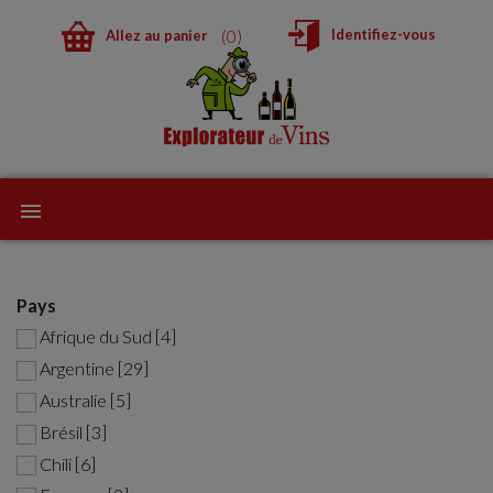
0
Identifiez-vous
Allez au panier
Pays
Afrique du Sud [4]
Argentine [29]
Australie [5]
Brésil [3]
Chili [6]