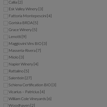
Callia [2]
Esk Valley Winery [3]
Fattoria Montepescini [4]
Goriska BRDA [5]
Grace Winery [5]
Lenotti [9]
Maggiovini Vins BIO [3]
Masseria-Rivera [7]
Miolo [3]
Napier Winery [4]
Rattalino [5]
Salentein [27]
Schiena Certification BIO [3]
Vicarius – Patricius [4]
William Cole Vineyards [6]
Woodhaven [2]