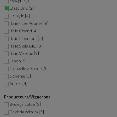
Espagne [3]
Etats Unis [2]
Hongrie [4]
Italie - Les Pouilles [8]
Italie Chianti [4]
Italie Piedmont [5]
Italie Sicile BIO [3]
Italie Venetie [9]
Japon [5]
Nouvelle Zélande [3]
Slovenie [5]
Autres [4]
Producteurs/Vignerons
Bodega Latue [3]
Calabria Winery [5]