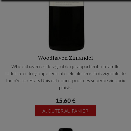
Woodhaven Zinfandel
Whoodhaven est le vignoble qui appartient a la famille
Indelicato, du groupe Delicato, élu plusieurs fois vignoble de
l année aux États Unis est connu pour ces superbe vins prix
plaisir..
CE CÉPAGE TYPIQUE DES USA VIENT DU PRIMITIVO
15,60 €
ITALIEN
Très fruités, concentré, confiture de fruit noirs. Un
AJOUTER AU PANIER
délice...CE ZINFANDEL EST TYPIQUE