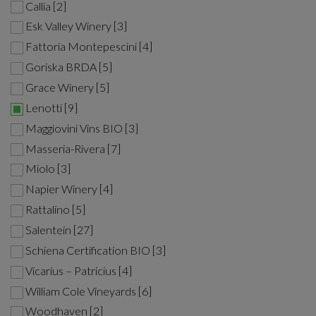
Callia [2]
Esk Valley Winery [3]
Fattoria Montepescini [4]
Goriska BRDA [5]
Grace Winery [5]
Lenotti [9]
Maggiovini Vins BIO [3]
Masseria-Rivera [7]
Miolo [3]
Napier Winery [4]
Rattalino [5]
Salentein [27]
Schiena Certification BIO [3]
Vicarius – Patricius [4]
William Cole Vineyards [6]
Woodhaven [2]