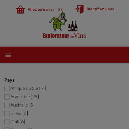
0
Identifiez-vous
Allez au panier
Pays
Afrique du Sud [4]
Argentine [29]
Australie [5]
Brésil [3]
Chili [6]