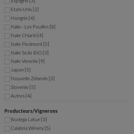
Espagne [3]
Etats Unis [2]
Hongrie [4]
Italie - Les Pouilles [8]
Italie Chianti [4]
Italie Piedmont [5]
Italie Sicile BIO [3]
Italie Venetie [9]
Japon [5]
Nouvelle Zélande [3]
Slovenie [5]
Autres [4]
Producteurs/Vignerons
Bodega Latue [3]
Calabria Winery [5]