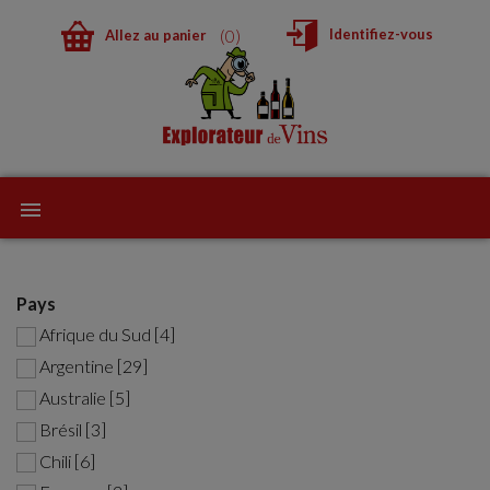
0
Identifiez-vous
Allez au panier
Pays
Afrique du Sud [4]
Argentine [29]
Australie [5]
Brésil [3]
Chili [6]