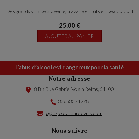
Des grands vins de Slovénie, travaillé en futs en beaucoup d
élégance,
25,00 €
AJOUTER AU PANIER
L’abus d’alcool est dangereux pour la santé
Notre adresse
8 Bis Rue Gabriel Voisin
Reims
,
51100
33633074978
jc@explorateurdevins.com
Nous suivre