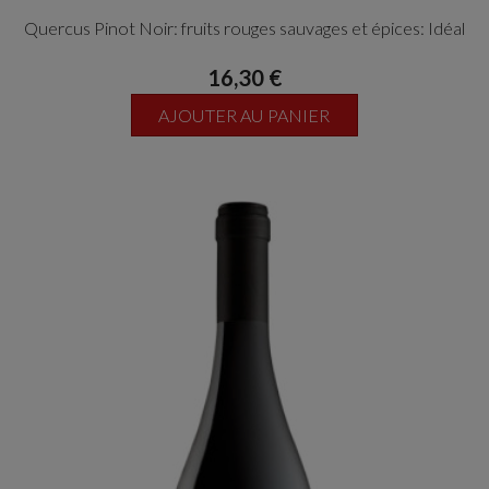
Quercus Pinot Noir: fruits rouges sauvages et épices: Idéal
pour les apéritifs, vins de copain ou base viande blanche et
16,30 €
agneau
AJOUTER AU PANIER