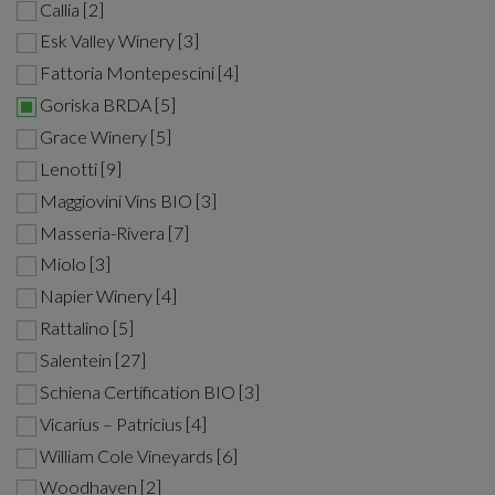
Callia [2]
Esk Valley Winery [3]
Fattoria Montepescini [4]
Goriska BRDA [5]
Grace Winery [5]
Lenotti [9]
Maggiovini Vins BIO [3]
Masseria-Rivera [7]
Miolo [3]
Napier Winery [4]
Rattalino [5]
Salentein [27]
Schiena Certification BIO [3]
Vicarius – Patricius [4]
William Cole Vineyards [6]
Woodhaven [2]