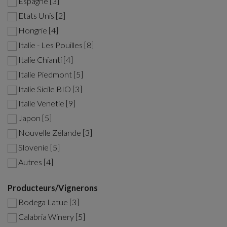
Espagne [3]
Etats Unis [2]
Hongrie [4]
Italie - Les Pouilles [8]
Italie Chianti [4]
Italie Piedmont [5]
Italie Sicile BIO [3]
Italie Venetie [9]
Japon [5]
Nouvelle Zélande [3]
Slovenie [5]
Autres [4]
Producteurs/Vignerons
Bodega Latue [3]
Calabria Winery [5]