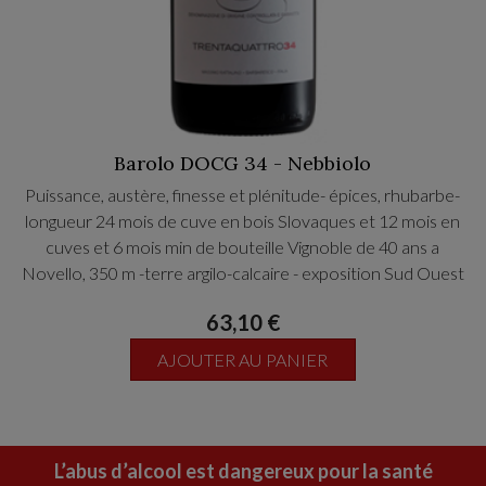
Barolo DOCG 34 - Nebbiolo
Puissance, austère, finesse et plénitude- épices, rhubarbe-
longueur 24 mois de cuve en bois Slovaques et 12 mois en
cuves et 6 mois min de bouteille Vignoble de 40 ans a
Novello, 350 m -terre argilo-calcaire - exposition Sud Ouest
et Sud Est.
63,10 €
Decanter World Wine Awards Platinum Medal 97/100
AJOUTER AU PANIER
Vignoble de 40 ans a Novello, 350 m -terre argilo-calcaire -
exposition Sud Ouest et Sud Est
L’abus d’alcool est dangereux pour la santé