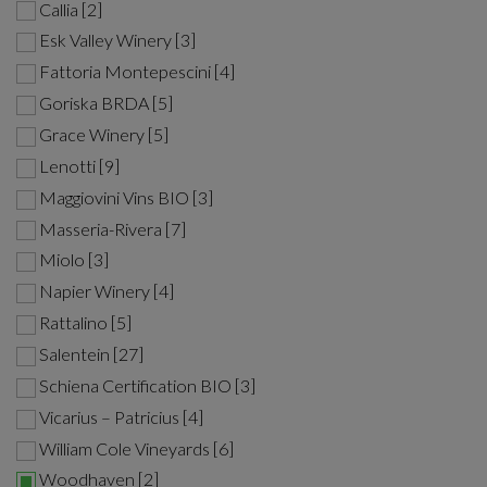
Callia [2]
Esk Valley Winery [3]
Fattoria Montepescini [4]
Goriska BRDA [5]
Grace Winery [5]
Lenotti [9]
Maggiovini Vins BIO [3]
Masseria-Rivera [7]
Miolo [3]
Napier Winery [4]
Rattalino [5]
Salentein [27]
Schiena Certification BIO [3]
Vicarius – Patricius [4]
William Cole Vineyards [6]
Woodhaven [2]