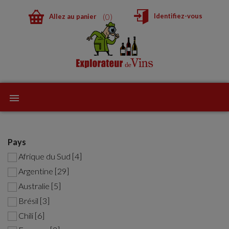
0
Identifiez-vous
Allez au panier
Pays
Afrique du Sud [4]
Argentine [29]
Australie [5]
Brésil [3]
Chili [6]