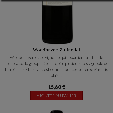
Woodhaven Zinfandel
Whoodhaven est le vignoble qui appartient a la famille
Indelicato, du groupe Delicato, élu plusieurs fois vignoble de
l année aux États Unis est connu pour ces superbe vins prix
plaisir..
CE CÉPAGE TYPIQUE DES USA VIENT DU PRIMITIVO
15,60 €
ITALIEN
Très fruités, concentré, confiture de fruit noirs. Un
AJOUTER AU PANIER
délice...CE ZINFANDEL EST TYPIQUE