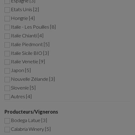
Espagne [3]
Etats Unis [2]
Hongrie [4]
Italie - Les Pouilles [8]
Italie Chianti [4]
Italie Piedmont [5]
Italie Sicile BIO [3]
Italie Venetie [9]
Japon [5]
Nouvelle Zélande [3]
Slovenie [5]
Autres [4]
Producteurs/Vignerons
Bodega Latue [3]
Calabria Winery [5]