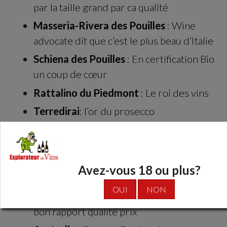
par la taille grand par ca qualité
Masseria-Rivera des Pouilles
: Wine
advocate dit que c’est le plus beau d’Italie
Schiena des Pouilles
: En certification Bio
un coup de cœur
Rattalino du Piedmont
: Le roi des vins
Terredirai
: l’or du prosecco
William Cole du Chili Valley de
Casablanca
: des équilibres et grande
complexité.
Avez-vous 18 ou plus?
Chili
: La Mar et Valle de los Andes
OUI
NON
Arithmetcs
: vins Australien d’extrême
bon rapport qualité prix