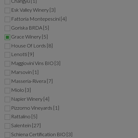
Changyu [1]
Esk Valley Winery [3]
Fattoria Montepescini [4]
Goriska BRDA [5]
Grace Winery [5]
House Of Lords [8]
Lenotti [9]
Maggiovini Vins BIO [3]
Marsovin [1]
Masseria-Rivera [7]
Miolo [3]
Napier Winery [4]
Pizzorno Vineyards [1]
Rattalino [5]
Salentein [27]
Schiena Certification BIO [3]