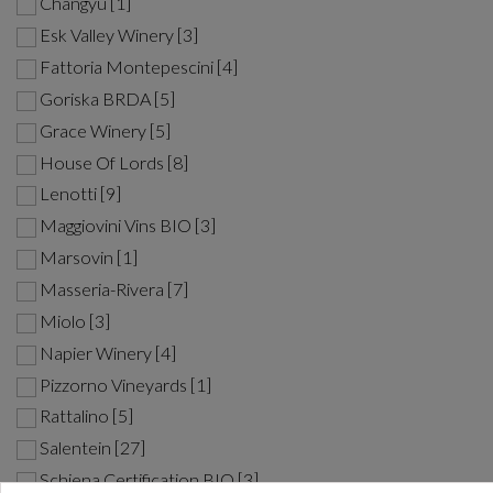
Changyu [1]
Esk Valley Winery [3]
Fattoria Montepescini [4]
Goriska BRDA [5]
Grace Winery [5]
House Of Lords [8]
Lenotti [9]
Maggiovini Vins BIO [3]
Marsovin [1]
Masseria-Rivera [7]
Miolo [3]
Napier Winery [4]
Pizzorno Vineyards [1]
Rattalino [5]
Salentein [27]
Schiena Certification BIO [3]