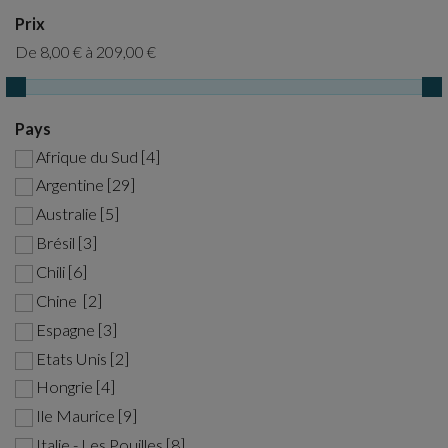
Prix
De
8,00 €
à
209,00 €
Pays
Afrique du Sud [4]
Argentine [29]
Australie [5]
Brésil [3]
Chili [6]
Chine [2]
Espagne [3]
Etats Unis [2]
Hongrie [4]
Ile Maurice [9]
Italie - Les Pouilles [8]