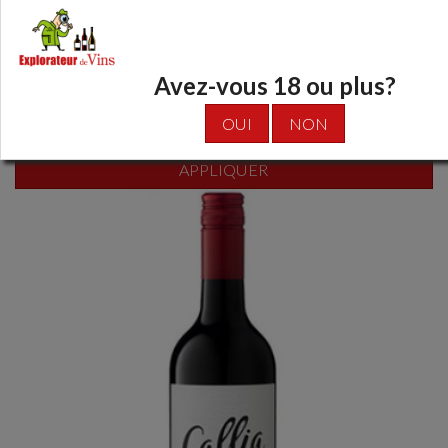
Terredirai [1]
Vicarius – Patricius [4]
William Cole Vineyards [6]
Avez-vous 18 ou plus?
Woodhaven [2]
OUI
NON
Réinitialiser
APPLIQUER