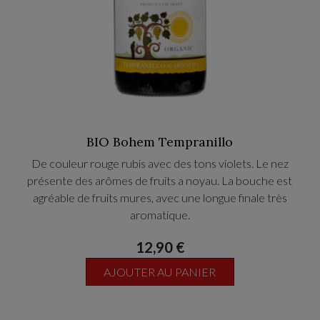
BIO Bohem Tempranillo
De couleur rouge rubis avec des tons violets. Le nez
présente des arômes de fruits a noyau. La bouche est
agréable de fruits mures, avec une longue finale très
aromatique.
12,90 €
Pour l apéro et Il se marie bien avec les viandes rouges, les
petits et grands gibiers, les fromages forts et les saucisses.
AJOUTER AU PANIER
Température de service entre 22ºC et 24ºC, Espagne