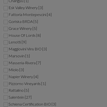
Changyu [1]
Esk Valley Winery [3]
Fattoria Montepescini [4]
Goriska BRDA [5]
Grace Winery [5]
House Of Lords [8]
Lenotti [9]
Maggiovini Vins BIO [3]
Marsovin [1]
Masseria-Rivera [7]
Miolo [3]
Napier Winery [4]
Pizzorno Vineyards [1]
Rattalino [5]
Salentein [27]
Schiena Certification BIO [3]