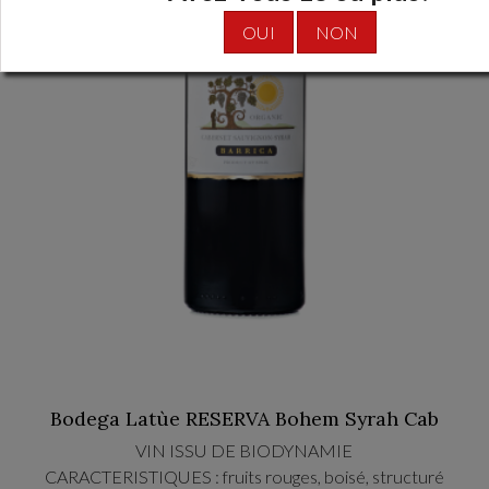
OUI
NON
Bodega Latùe RESERVA Bohem Syrah Cab
VIN ISSU DE BIODYNAMIE
CARACTERISTIQUES : fruits rouges, boisé, structuré