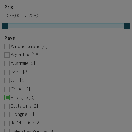
Prix
De
8,00 €
à
209,00 €
Pays
Afrique du Sud [4]
Argentine [29]
Australie [5]
Brésil [3]
Chili [6]
Chine [2]
Espagne [3]
Etats Unis [2]
Hongrie [4]
Ile Maurice [9]
Italie - Les Pouilles [8]