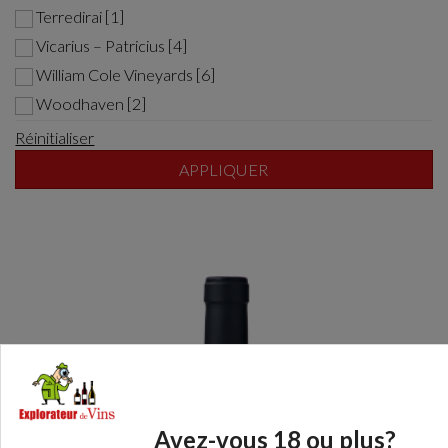
Terredirai [1]
Vicarius – Patricius [4]
William Cole Vineyards [6]
Woodhaven [2]
Réinitialiser
APPLIQUER
Avez-vous 18 ou plus?