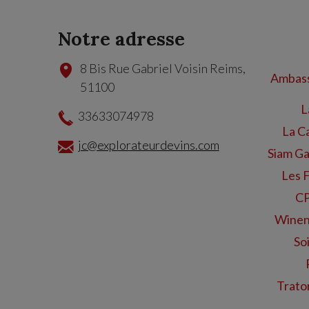
Notre adresse
8 Bis Rue Gabriel Voisin
Reims
,
Ambass
51100
L
33633074978
La C
jc@explorateurdevins.com
Siam Ga
Les 
CP
Winen
Soi
Trator