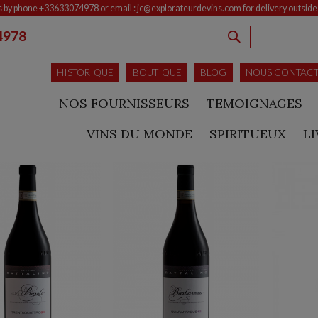
s by phone +33633074978 or email : jc@explorateurdevins.com for delivery outsid
4978
RECHERCHE
HISTORIQUE
BOUTIQUE
BLOG
NOUS CONTAC
NOS FOURNISSEURS
TEMOIGNAGES
VINS DU MONDE
SPIRITUEUX
L