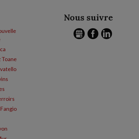
Nous suivre
uvelle
GMB
FACEBOOK
LINKEDIN
e
nca
z Toane
vatello
vins
es
rroirs
 Fangio
yon
Mur