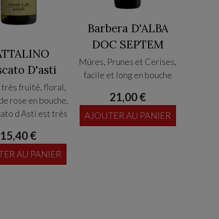
Barbera D'ALBA
DOC SEPTEM
ATTALINO
Mûres, Prunes et Cerises,
cato D'asti
facile et long en bouche
rès fruité, floral,
21,00 €
de rose en bouche,
to d Asti est très
AJOUTER AU PANIER
t, fruité avec un
15,40 €
e acide/ sucre a la
tion. Beaucoup de
TER AU PANIER
se et subtilité.