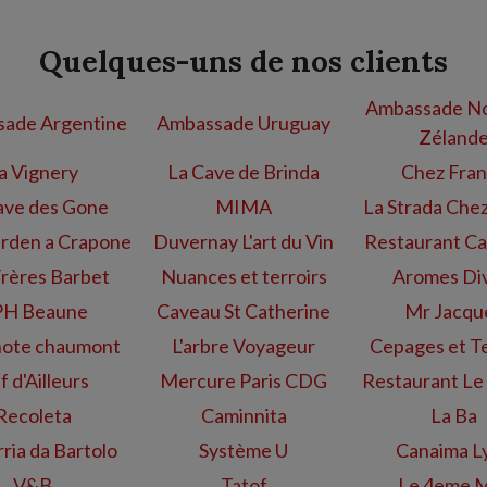
Quelques-uns de nos clients
Ambassade No
ade Argentine
Ambassade Uruguay
Zéland
a Vignery
La Cave de Brinda
Chez Fra
ave des Gone
MIMA
La Strada Che
rden a Crapone
Duvernay L'art du Vin
Restaurant Ca
Frères Barbet
Nuances et terroirs
Aromes Di
H Beaune
Caveau St Catherine
Mr Jacqu
ote chaumont
L'arbre Voyageur
Cepages et Te
f d'Ailleurs
Mercure Paris CDG
Restaurant Le
Recoleta
Caminnita
La Ba
ria da Bartolo
Système U
Canaima L
V&B
Tatof
Le 4eme 