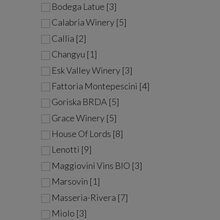
Bodega Latue [3]
Calabria Winery [5]
Callia [2]
Changyu [1]
Esk Valley Winery [3]
Fattoria Montepescini [4]
Goriska BRDA [5]
Grace Winery [5]
House Of Lords [8]
Lenotti [9]
Maggiovini Vins BIO [3]
Marsovin [1]
Masseria-Rivera [7]
Miolo [3]