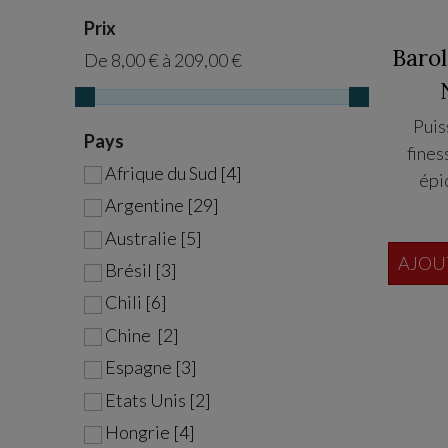
Prix
Baro
De
8,00 €
à
209,00 €
Puis
Pays
fines
Afrique du Sud [4]
épi
Argentine [29]
longueu
en boi
Australie [5]
mois e
AJOU
Brésil [3]
min de 
Chili [6]
de 40 an
Chine [2]
-terre
Espagne [3]
exposi
Etats Unis [2]
Hongrie [4]