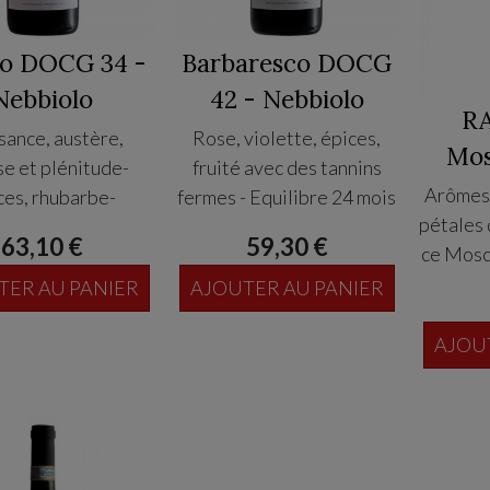
lo DOCG 34 -
Barbaresco DOCG
Nebbiolo
42 - Nebbiolo
R
sance, austère,
Rose, violette, épices,
Mos
se et plénitude-
fruité avec des tannins
Arômes t
ces, rhubarbe-
fermes - Equilibre 24 mois
pétales 
r 24 mois de cuve
dans des futs de 225L puis
63,10 €
59,30 €
ce Mosca
s Slovaques et 12
6 mois en bouteilles.
délica
n cuves et 6 mois
TER AU PANIER
AJOUTER AU PANIER
équilibr
bouteille Vignoble
Vignoble de 25-30 ans
perfec
AJOU
s a Novello, 350 m
dans le prestigieux village
fines
 argilo-calcaire -
de Barbaresco - 250m ds
tion Sud Ouest et
terroir argilo calcaire -
Sud Est.
exposition Sud Ouest-Sud
Est