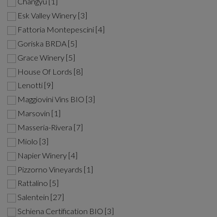
Changyu [1]
Esk Valley Winery [3]
Fattoria Montepescini [4]
Goriska BRDA [5]
Grace Winery [5]
House Of Lords [8]
Lenotti [9]
Maggiovini Vins BIO [3]
Marsovin [1]
Masseria-Rivera [7]
Miolo [3]
Napier Winery [4]
Pizzorno Vineyards [1]
Rattalino [5]
Salentein [27]
Schiena Certification BIO [3]