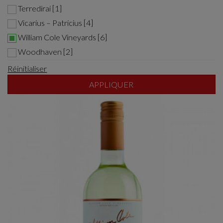
Terredirai [1]
Vicarius – Patricius [4]
William Cole Vineyards [6]
Woodhaven [2]
Réinitialiser
APPLIQUER