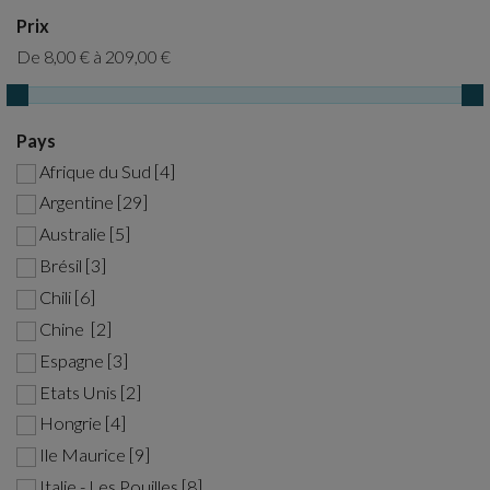
Prix
De
8,00 €
à
209,00 €
Pays
Afrique du Sud [4]
Argentine [29]
Australie [5]
Brésil [3]
Chili [6]
Chine [2]
Espagne [3]
Etats Unis [2]
Hongrie [4]
Ile Maurice [9]
Italie - Les Pouilles [8]