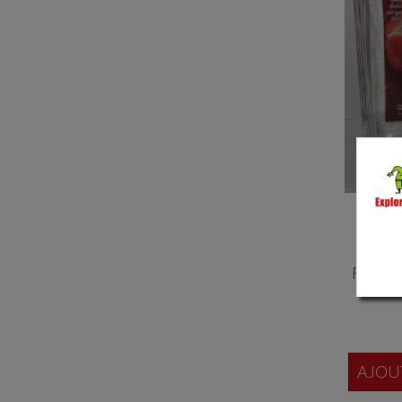
RHU
Lo
Fraise 
AJOU