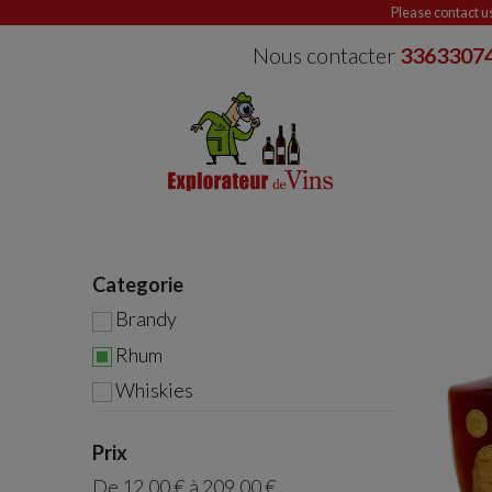
Please contact u
Nous contacter
3363307
Categorie
Brandy
Rhum
Whiskies
Prix
De
12,00 €
à
209,00 €