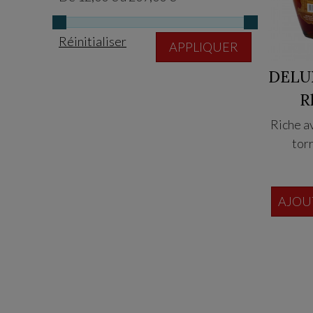
Réinitialiser
APPLIQUER
DELUX
R
Riche a
torr
AJOU