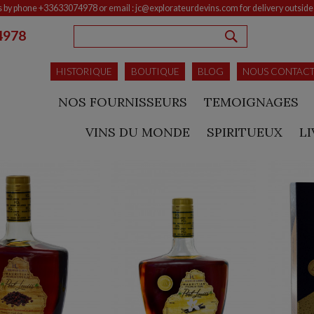
s by phone +33633074978 or email : jc@explorateurdevins.com for delivery outsid
4978
RECHERCHE
HISTORIQUE
BOUTIQUE
BLOG
NOUS CONTAC
NOS FOURNISSEURS
TEMOIGNAGES
VINS DU MONDE
SPIRITUEUX
L