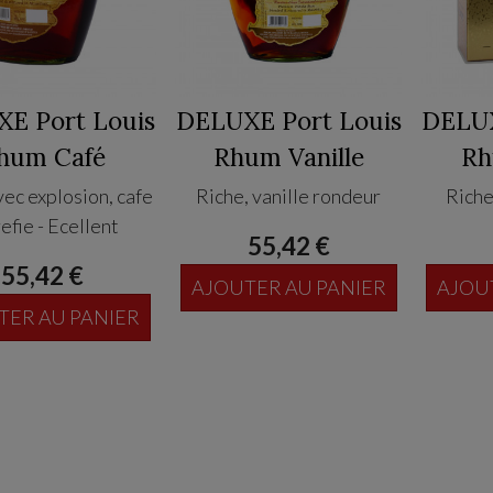
E Port Louis
DELUXE Port Louis
DELUX
hum Café
Rhum Vanille
Rh
vec explosion, cafe
Riche, vanille rondeur
Riche
efie - Ecellent
55,42 €
55,42 €
AJOUTER AU PANIER
AJOU
TER AU PANIER