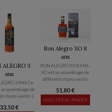
Maurice
Ron Alegro XO 8
ans
 ALEGRO 3
RON ALEGRÓ XO 8 ANS :
XO est un assemblage de
ans
différents rhums vieillis
LEGRÓ 3 ANS Ce
jusqu'à 8 ans avant la mise
t un assemblage de
51,80 €
en bouteille. Le résultat
ts rhums vieillis 3
est un rhum d’une douceur
AJOUTER AU PANIER
avant la mise en
et d’une saveur
33,50 €
le. Le résultat est