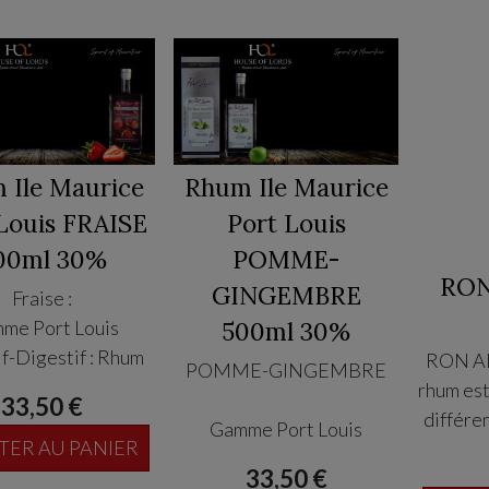
 Ile Maurice
Rhum Ile Maurice
Louis FRAISE
Port Louis
00ml 30%
POMME-
RON
GINGEMBRE
Fraise :
me Port Louis
500ml 30%
if-Digestif : Rhum
RON A
POMME-GINGEMBRE
l ile Maurice ,
rhum es
33,50 €
ation avec fruits
différen
Gamme Port Louis
: Fraise de France,
TER AU PANIER
ans 
Apéritif-Digestif : Rhum
d Afrique du Sud,
33,50 €
bouteil
de l ile Maurice ,