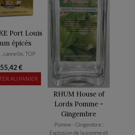
E Port Louis
um épicés
 , cannelle, TOP
55,42 €
TER AU PANIER
RHUM House of
Lords Pomme -
Gingembre
Pomme - Gingembre :
Explosion de la pomme et