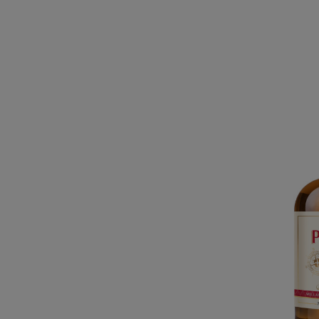
Ginge
du Bré
T
Dr. Suk
car
spi
direct
Diageo 
des rhu