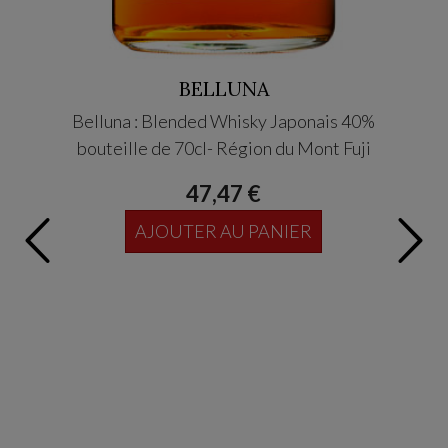
BELLUNA
Belluna : Blended Whisky Japonais 40%
AZABU 
bouteille de 70cl- Région du Mont Fuji
47,47 €
AJOUTER AU PANIER