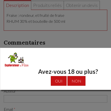
Description
Produits reliés
Obtenir un devis
Fraise : rondeur, et fruité de fraise
RHUM 30% et bouteille de 500 ml
Commentaires
NOTE MOYENNE:
Soyer le premier à laisser un commentaire
Avez-vous 18 ou plus?
Sujet
OUI
NON
Auteur
Email