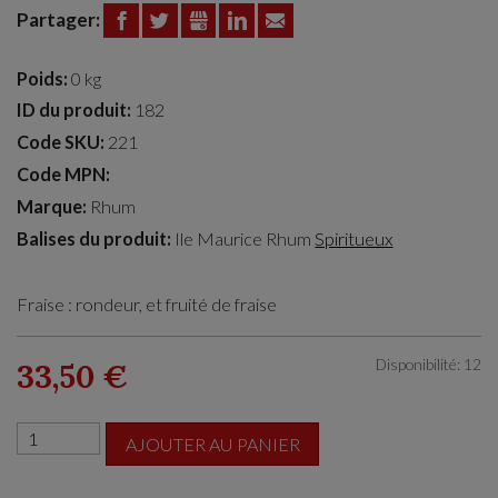
Partager:
FACEBOOK
TWITTER
GOOGLE+
LINKEDIN
EMAIL
Poids:
0 kg
ID du produit:
182
Code SKU:
221
Code MPN:
Marque:
Rhum
Balises du produit:
Ile Maurice
Rhum
Spiritueux
Fraise : rondeur, et fruité de fraise
Disponibilité: 12
33,50 €
AJOUTER AU PANIER