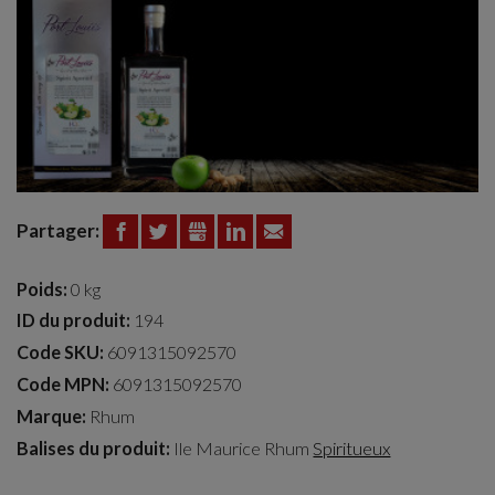
Partager:
FACEBOOK
TWITTER
GOOGLE+
LINKEDIN
EMAIL
Poids:
0 kg
ID du produit:
194
Code SKU:
6091315092570
Code MPN:
6091315092570
Marque:
Rhum
Balises du produit:
Ile Maurice
Rhum
Spiritueux