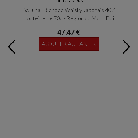
Belluna : Blended Whisky Japonais 40%
AZABU 
bouteille de 70cl- Région du Mont Fuji
47,47 €
AJOUTER AU PANIER