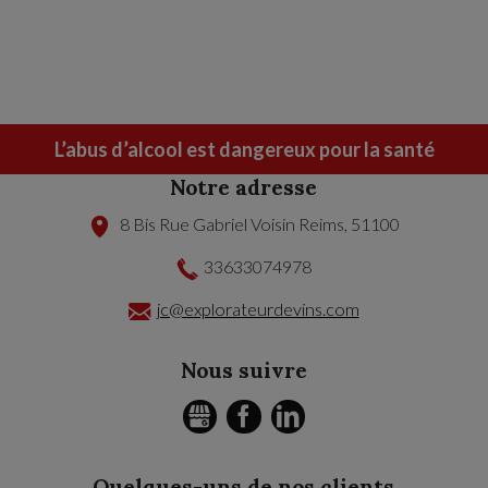
L’abus d’alcool est dangereux pour la santé
Notre adresse
8 Bis Rue Gabriel Voisin
Reims
,
51100
33633074978
jc@explorateurdevins.com
Nous suivre
GMB
FACEBOOK
LINKEDIN
Quelques-uns de nos clients