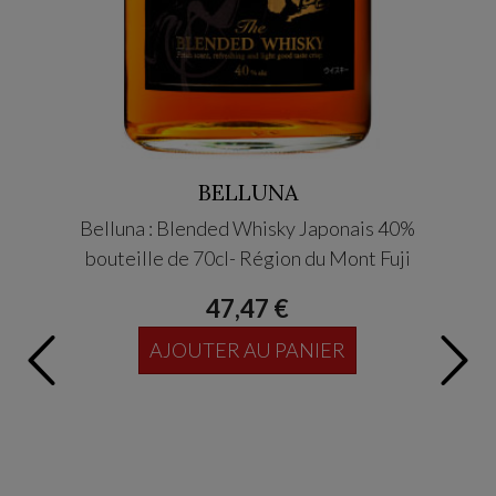
BELLUNA
Belluna : Blended Whisky Japonais 40%
AZABU 
bouteille de 70cl- Région du Mont Fuji
47,47 €
AJOUTER AU PANIER