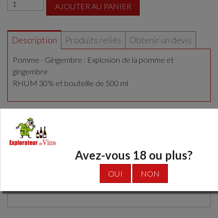
AJOUTER AU PANIER
Description
Produits reliés
Obtenir un devis
Pomme - Gingembre : Explosion de la pomme et
gingembre
RHUM 30% et bouteille de 500 ml
Commentaires
NOTE MOYENNE:
Avez-vous 18 ou plus?
Soyer le premier à laisser un commentaire
OUI
NON
Sujet