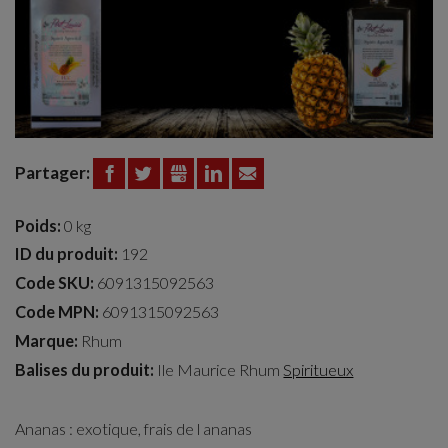
Partager:
FACEBOOK
TWITTER
GOOGLE+
LINKEDIN
EMAIL
Poids:
0 kg
ID du produit:
192
Code SKU:
6091315092563
Code MPN:
6091315092563
Marque:
Rhum
Balises du produit:
Ile Maurice
Rhum
Spiritueux
Ananas : exotique, frais de l ananas