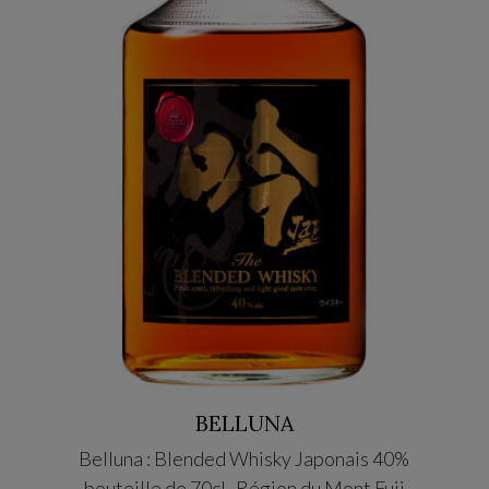
BELLUNA
Belluna : Blended Whisky Japonais 40%
AZABU 
bouteille de 70cl- Région du Mont Fuji