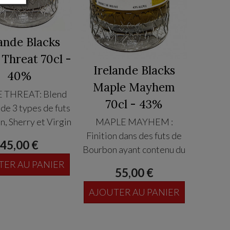
lande Blacks
 Threat 70cl -
Irelande Blacks
40%
Maple Mayhem
E THREAT: Blend
70cl - 43%
 de 3 types de futs
n, Sherry et Virgin
MAPLE MAYHEM :
ts maturation USA)
Finition dans des futs de
45,00 €
complexité de fruit
Bourbon ayant contenu du
, et épices - en
sirop d' Erable (specialité
TER AU PANIER
55,00 €
 des épices, puis
du Vermont et incroyable
eur de caramel,
sirop d Erable)
AJOUTER AU PANIER
cotch et vanille -
Au nez, sucre brun, fumé,
on , fruits sec et
maple caramel et