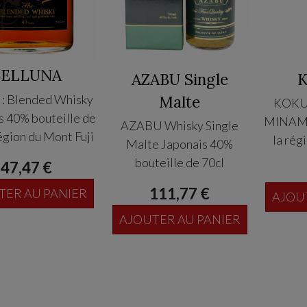
BELLUNA
AZABU Single
 : Blended Whisky
Malte
KOKUS
s 40% bouteille de
MINAMI
AZABU Whisky Single
égion du Mont Fuji
la rég
Malte Japonais 40%
bouteille de 70cl
47,47 €
111,77 €
TER AU PANIER
AJOU
AJOUTER AU PANIER