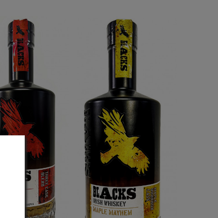
pendant 12 ans puis l’eau
de source souterraine du
Mont YORO est utilisé.