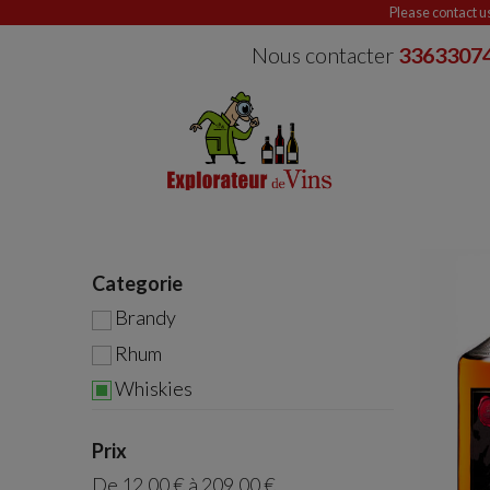
Please contact u
Nous contacter
3363307
Categorie
Brandy
Rhum
Whiskies
Prix
De
12,00 €
à
209,00 €