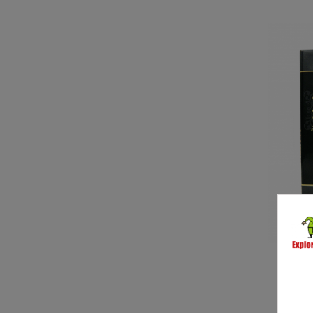
AZ
Si
Jap