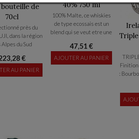
40% 750 ml
bouteille de
100% Malte, ce whiskies
70cl
de type ecossais est un
Ire
ctionné près du
blend qui se veut etre une
Triple
JI, dans la région
reminessence des Lords et
 Alpes du Sud
47,51 €
Senator Anglais qui
ses célèbres pour
TRIPL
etaient sur l Ile Maurice
223,28 €
AJOUTER AU PANIER
dité et la qualité de
Finition
jusqu en 1968. Une
x, ce Whisky est un
TER AU PANIER
: Bourbo
influence incroyable.
alts vieillis en fûts
oak (fu
 18 ans puis l’eau
Au nez, 
ce souterraine du
d été
AJOU
ORO est utilisé.
bouche
rond
butters
Finiti