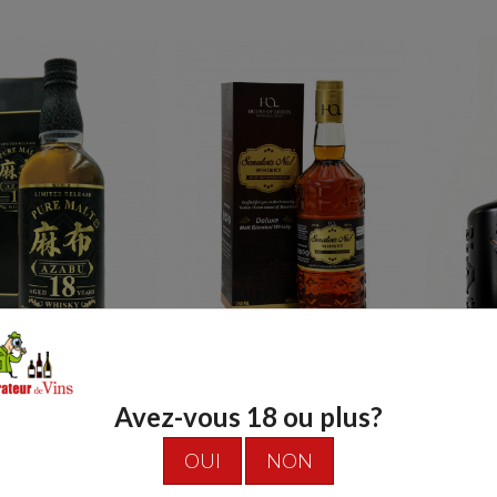
Senator's N°1
ABU Whisky
Avez-vous 18 ou plus?
Deluxe Malt
ngle Malte
OUI
NON
Blended Whisky
onais 18 ans