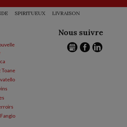
NDE
SPIRITUEUX
LIVRAISON
Nous suivre
uvelle
GMB
FACEBOOK
LINKEDIN
e
nca
z Toane
vatello
vins
es
rroirs
 Fangio