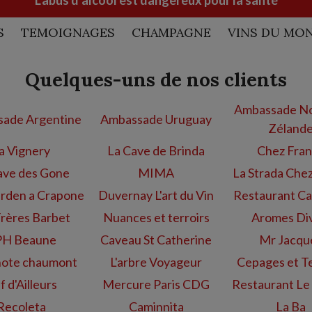
L’abus d’alcool est dangereux pour la santé
pommes poires, fruits a
noyaux et légère rose- en
S
TEMOIGNAGES
CHAMPAGNE
VINS DU MO
bouche citrus du houblon,
caramel, réglisse- Finition
Quelques-uns de nos clients
de chocolat, noix, malte et
butter scotch.
Ambassade No
ade Argentine
Ambassade Uruguay
Zéland
a Vignery
La Cave de Brinda
Chez Fra
ave des Gone
MIMA
La Strada Che
rden a Crapone
Duvernay L'art du Vin
Restaurant Ca
Frères Barbet
Nuances et terroirs
Aromes Di
H Beaune
Caveau St Catherine
Mr Jacqu
ote chaumont
L'arbre Voyageur
Cepages et Te
f d'Ailleurs
Mercure Paris CDG
Restaurant Le
Recoleta
Caminnita
La Ba