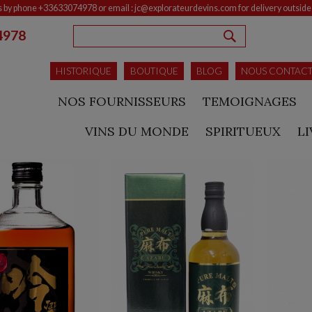
s by phone +33633074978 or email : jc@explorateurdevins.com for delivery outsid
4978
RECHERCHE
HISTORIQUE
BOUTIQUE
BLOG
NOUS CONTAC
NOS FOURNISSEURS
TEMOIGNAGES
VINS DU MONDE
SPIRITUEUX
L