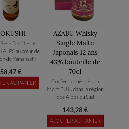
KOKUSHI
AZABU Whisky
Single Malte
HI - Distillerie
 ALPS au cœur de
Japonais 12 ans
ion de Yamanashi
43% bouteille de
70cl
58,47 €
Confectionné près du
TER AU PANIER
Mont FUJI, dans la région
des Alpes du Sud
Japonaises célèbres pour
143,28 €
la limpidité et la qualité de
ces eaux, ce Whisky est un
AJOUTER AU PANIER
single malts vieillis en fûts