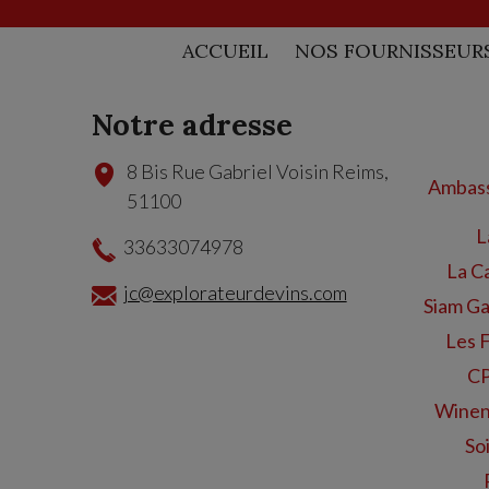
ACCUEIL
NOS FOURNISSEUR
Notre adresse
8 Bis Rue Gabriel Voisin
Reims
,
Ambass
51100
L
33633074978
La C
jc@explorateurdevins.com
Siam Ga
Les 
CP
Winen
Soi