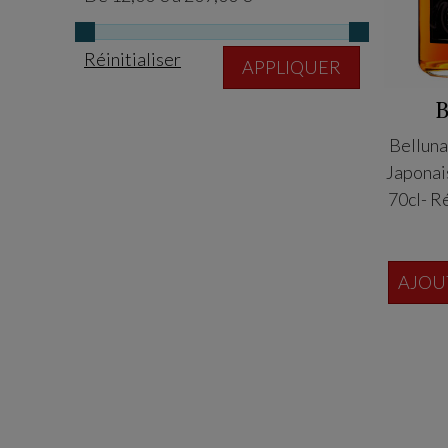
Réinitialiser
APPLIQUER
Belluna
Japonai
70cl- R
AJOU