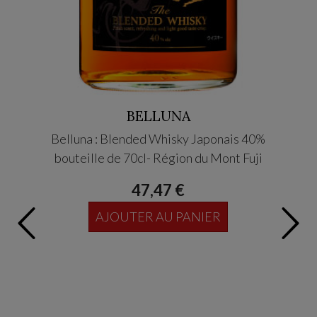
BELLUNA
Belluna : Blended Whisky Japonais 40%
AZABU 
bouteille de 70cl- Région du Mont Fuji
47,47 €
AJOUTER AU PANIER