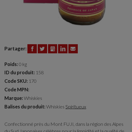
Partager:
FACEBOOK
TWITTER
GOOGLE+
LINKEDIN
EMAIL
Poids:
0 kg
ID du produit:
158
Code SKU:
170
Code MPN:
Marque:
Whiskies
Balises du produit:
Whiskies
Spiritueux
Confectionné près du Mont FUJI, dans la région des Alpes
du Sud Japonaises célèbres pour la limpidité et la qualité de