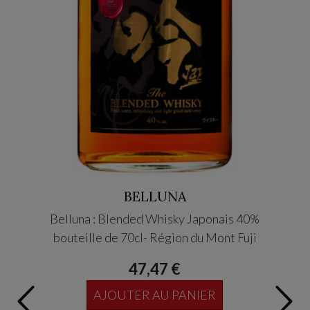
BELLUNA
Belluna : Blended Whisky Japonais 40%
AZABU 
bouteille de 70cl- Région du Mont Fuji
47,47 €
AJOUTER AU PANIER