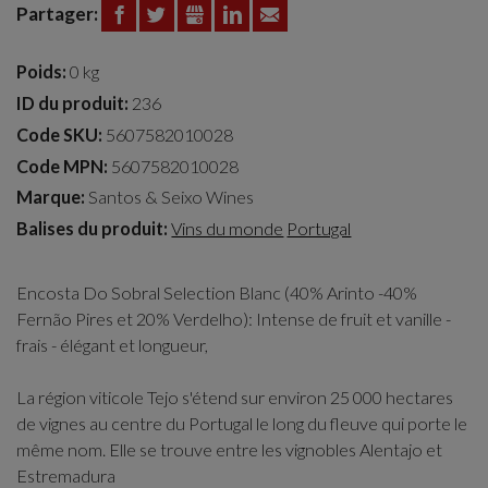
Partager:
FACEBOOK
TWITTER
GOOGLE+
LINKEDIN
EMAIL
Poids:
0 kg
ID du produit:
236
Code SKU:
5607582010028
Code MPN:
5607582010028
Marque:
Santos & Seixo Wines
Balises du produit:
Vins du monde
Portugal
Encosta Do Sobral Selection Blanc (40% Arinto -40%
Fernão Pires et 20% Verdelho): Intense de fruit et vanille -
frais - élégant et longueur,
La région viticole Tejo s'étend sur environ 25 000 hectares
de vignes au centre du Portugal le long du fleuve qui porte le
même nom. Elle se trouve entre les vignobles Alentajo et
Estremadura