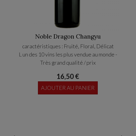
Piz
Noble Dragon Changyu
caractéristiques : Fruité, Floral, Délicat
L un des 10 vins les plus vendue au monde -
PIZZO
Très grand qualité / prix
16,50 €
AJOUTER AU PANIER