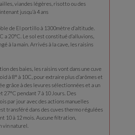
ailles, viandes légères, risotto ou des
intenant jusqu’à 4 ans
le de El portillo à 1300mètre d’altitude.
a 20°C. Le sol est constitué d’alluvions,
é à la main. Arrivés à la cave, les raisins
n des baies, les raisins vont dans une cuve
oid à 8° à 10C, pour extraire plus d’arômes et
ée grâce à des levures sélectionnées et a un
t 27°C pendant 7 à 10 Jours. Des
ois par jour avec des actions manuelles
 est transféré dans des cuves thermo régulées
ant 10 à 12 mois. Aucune filtration,
n vin naturel.