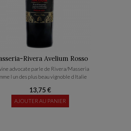
sseria-Rivera Avelium Rosso
Masseri-
wine advocate parle de Rivera/Masseria
Le wine advoca
mme l un des plus beau vignoble d Italie
comme l un des
100% Negroa
13,75 €
puissan
AJOUTER AU PANIER
AJO