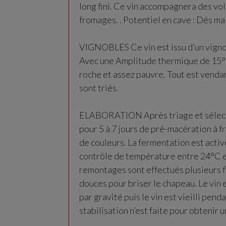
long fini. Ce vin accompagnera des vol
fromages. . Potentiel en cave : Dés ma
VIGNOBLES Ce vin est issu d’un vignob
Avec une Amplitude thermique de 15°C 
roche et assez pauvre. Tout est vendang
sont triés.
ELABORATION Après triage et sélectio
pour 5 à 7 jours de pré-macération à fr
de couleurs. La fermentation est activ
contrôle de température entre 24°C e
remontages sont effectués plusieurs f
douces pour briser le chapeau. Le vin
par gravité puis le vin est vieilli pend
stabilisation n’est faite pour obtenir u