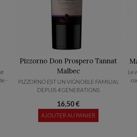
Pizzorno Don Prospero Tannat
Ma
Malbec
at
Le 
de -
co
PIZZORNO EST UN VIGNOBLE FAMILIAL
DEPUIS 4 GENERATIONS
16,50 €
AJOUTER AU PANIER