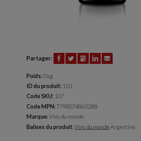
Partager:
FACEBOOK
TWITTER
GOOGLE+
LINKEDIN
EMAIL
Poids:
0 kg
ID du produit:
120
Code SKU:
107
Code MPN:
7798074860288
Marque:
Vins du monde
Balises du produit:
Vins du monde
Argentine