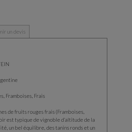
ir un devis
TEIN
rgentine
 Framboises, Frais
s de fruits rouges frais (Framboises,
oir est typique de vignoble d’altitude de la
ité, un bel équilibre, des tanins ronds et un