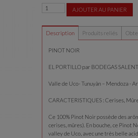
AJOUTER AU PANIER
Description
Produits reliés
Obten
PINOT NOIR
EL PORTILLO par BODEGAS SALEN
Valle de Uco- Tunuyàn – Mendoza - A
CARACTERISTIQUES : Cerises, Mûres,
Ce 100% Pinot Noir possède des arôme
cerises, mûres). En bouche, ce Pinot N
valley de Uco, avec une très belle acid