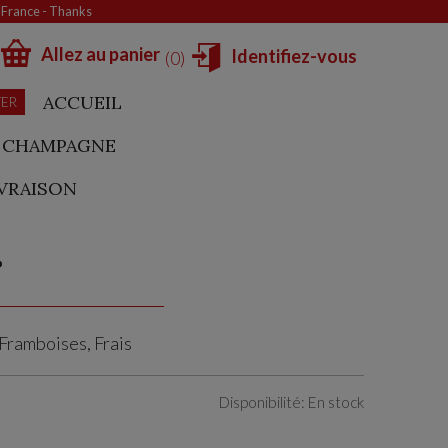
e France - Thanks
Allez au panier
Identifiez-vous
0
ACCUEIL
TER
CHAMPAGNE
IVRAISON
r
ramboises, Frais
Disponibilité: En stock