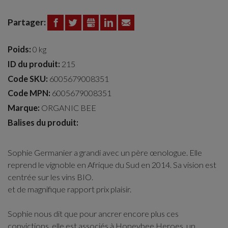
Partager:
FACEBOOK
TWITTER
GOOGLE+
LINKEDIN
EMAIL
Poids:
0 kg
ID du produit:
215
Code SKU:
6005679008351
Code MPN:
6005679008351
Marque:
ORGANIC BEE
Balises du produit:
Sophie Germanier a grandi avec un père œnologue. Elle
reprend le vignoble en Afrique du Sud en 2014. Sa vision est
centrée sur les vins BIO.
et de magnifique rapport prix plaisir.
Sophie nous dit que pour ancrer encore plus ces
convictions, elle est associés à Honeybee Heroes, un