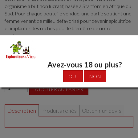
organisme à but non lucratif, basée à Stanford en Afrique du
Sud. Pour chaque bouteille vendue, une partie soutient une
femme venant de milieu défavorisé pour devenir apicultrice
et implanter des ruches pour le bien-être de notre
environnement.
abricot, citrus, très équilibré - prix plaisir coup de coeur
Avez-vous 18 ou plus?
Disponibilité: 24
17,40 €
OUI
NON
AJOUTER AU PANIER
Description
Produits reliés
Obtenir un devis