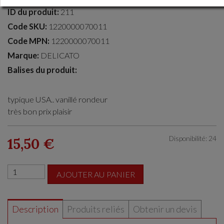
ID du produit:
211
Code SKU:
1220000070011
Code MPN:
1220000070011
Marque:
DELICATO
Balises du produit:
typique USA.. vanillé rondeur
très bon prix plaisir
Disponibilité: 24
15,50 €
AJOUTER AU PANIER
Description
Produits reliés
Obtenir un devis