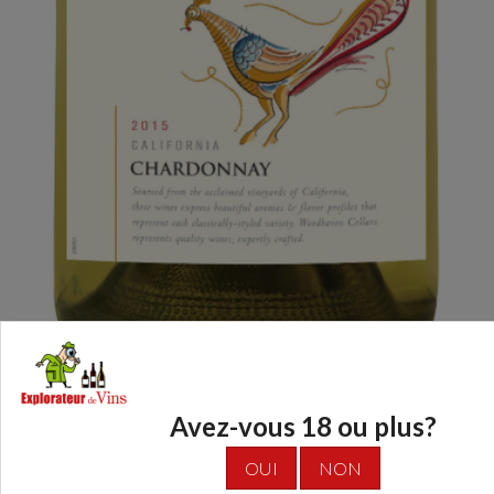
Avez-vous 18 ou plus?
Partager:
FACEBOOK
TWITTER
GOOGLE+
LINKEDIN
EMAIL
OUI
NON
Poids:
0 kg