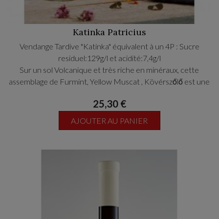
Katinka Patricius
Vendange Tardive "Katinka" équivalent à un 4P : Sucre
residuel:129g/l et acidité:7,4g/l
Sur un sol Volcanique et très riche en minéraux, cette
assemblage de Furmint, Yellow Muscat , Kövérszőlő est une
merveille. Katinka est le nom de la propriétaire donc par son
25,30 €
statuts il en sort un vin merveilleux.
Excellente minéralité et un zest d’acidité, équilibré, ce vin
AJOUTER AU PANIER
plein de cremosité possède une grande longueur en
bouche.