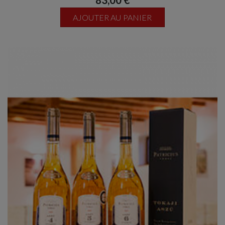
Intense, complexe. Pêche, coing, abricot et quelques
touches de fruits secs, figue notamment Soyeux, ample,
AJOUTER AU PANIER
onctueux. Un grand vin liquoreux, au niveau des plus grands
Sauternes, avec plus de fraîcheur.
Un vins superbe pour le chocolat, en apéritif ou avec un
cigare