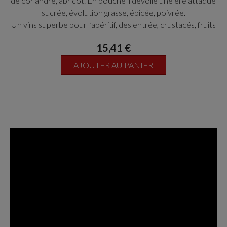
de coriandre, abricot. En bouche il dévoile une elle attaque
sucrée, évolution grasse, épicée, poivrée.
Un vins superbe pour l’apéritif, des entrée, crustacés, fruits
de mer, poisson mais encore poulet ou fromage de chèvre
15,41 €
secs, Hongrie
AJOUTER AU PANIER