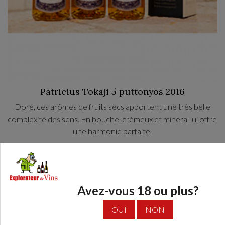
Patricius Tokaji 5 puttonyos 2016
Doré, ces arômes de fruits secs apportent une très belle
complexité des sens. En bouche, crémeux et minéral lui offre
une harmonie parfaite.
Un vins superbe pour le chocolat, en apéritif ou avec un
55,10 €
cigare, du Foie gras, un poulet fermier à la crème, de la
cuisine asiatique épicée ou des Fromages bleus
AJOUTER AU PANIER
Avez-vous 18 ou plus?
OUI
NON
Vignoble familial avec une réputation mondial de vins