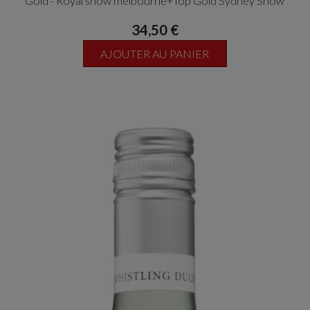
Gold - Royal show melbourne+Top Gold Sydney Show
34,50 €
AJOUTER AU PANIER