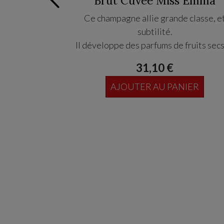
Brut Cuvée Miss Emma
Ce champagne allie grande classe, e
subtilité.
Il développe des parfums de fruits secs
possède une crémosité, de la puissance,
31,10 €
aussi beaucoup de finesse et de subtili
AJOUTER AU PANIER