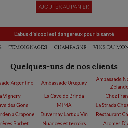
AJOUTER AU PANIER
L’abus d’alcool est dangereux pour la santé
S
TEMOIGNAGES
CHAMPAGNE
VINS DU MO
Quelques-uns de nos clients
Ambassade No
ade Argentine
Ambassade Uruguay
Zéland
a Vignery
La Cave de Brinda
Chez Fra
ave des Gone
MIMA
La Strada Che
rden a Crapone
Duvernay L'art du Vin
Restaurant Ca
Frères Barbet
Nuances et terroirs
Aromes Di