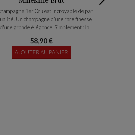
Millésime Brut
DEMI Bo
champagne 1er Cru est incroyable de par
qualité. Un champagne d'une rare finesse
Robe or pâle. 
 d'une grande élégance. Simplement : la
Perfection...
Attaque charnu
58,90 €
présent (
AJOUTER AU PANIER
AJO