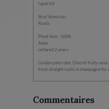
l’apéritif.
Brut Sélection:
Rustic
Pinot Noir : 100%
Aube
cellared 2 years
Golden pale robe. Discret fruity nose,
fresh straight rustic A champagne for a
Commentaires