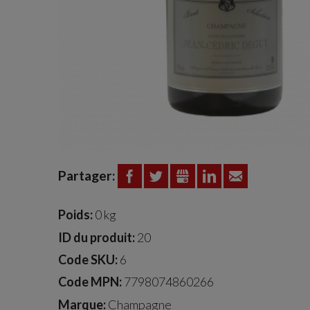
Partager:
FACEBOOK
TWITTER
GOOGLE+
LINKEDIN
EMAIL
Poids:
0 kg
ID du produit:
20
Code SKU:
6
Code MPN:
7798074860266
Marque:
Champagne