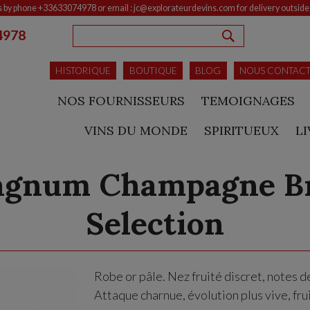
s by phone +33633074978 or email : jc@explorateurdevins.com for delivery outsid
4978
RECHERCHE
HISTORIQUE
BOUTIQUE
BLOG
NOUS CONTAC
NOS FOURNISSEURS
TEMOIGNAGES
VINS DU MONDE
SPIRITUEUX
L
gnum Champagne B
Selection
Robe or pâle. Nez fruité discret, notes 
Attaque charnue, évolution plus vive, fru