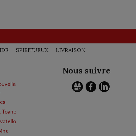
NDE
SPIRITUEUX
LIVRAISON
Nous suivre
uvelle
GMB
FACEBOOK
LINKEDIN
e
nca
z Toane
vatello
vins