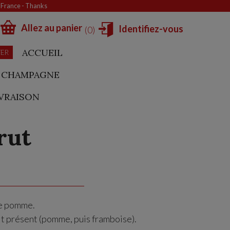
e France - Thanks
Allez au panier
Identifiez-vous
0
ACCUEIL
TER
CHAMPAGNE
IVRAISON
rut
de pomme.
it présent (pomme, puis framboise).