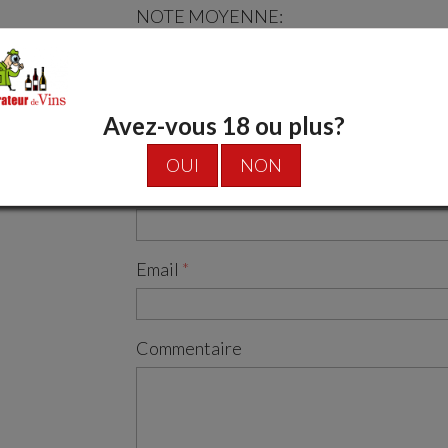
NOTE MOYENNE:
Soyer le premier à laisser un commentai
Sujet
Avez-vous 18 ou plus?
OUI
NON
Auteur
Email
Commentaire