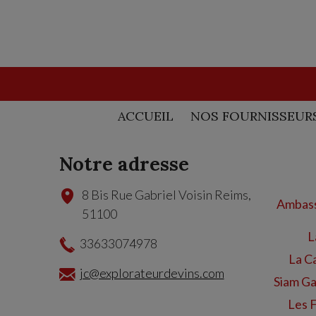
ACCUEIL
NOS FOURNISSEUR
Notre adresse
8 Bis Rue Gabriel Voisin
Reims
,
Ambass
51100
L
33633074978
La C
jc@explorateurdevins.com
Siam Ga
Les 