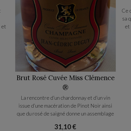
t
Ce 
sa 
 et
et
 mais
té.
Brut Rosé Cuvée Miss Clémence
®
La rencontre d’un chardonnay et d’un vin
issue d’une macération de Pinot Noir ainsi
que du rosé de saigné donne un assemblage
complexe et d’une grande finesse.
31,10 €