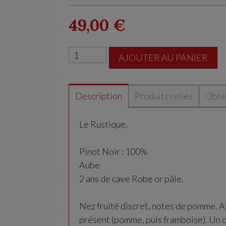
49,00 €
AJOUTER AU PANIER
Description
Produits reliés
Obten
Le Rustique,
Pinot Noir : 100%
Aube
2 ans de cave Robe or pâle.
Nez fruité discret, notes de pomme. At
présent (pomme, puis framboise). Un c